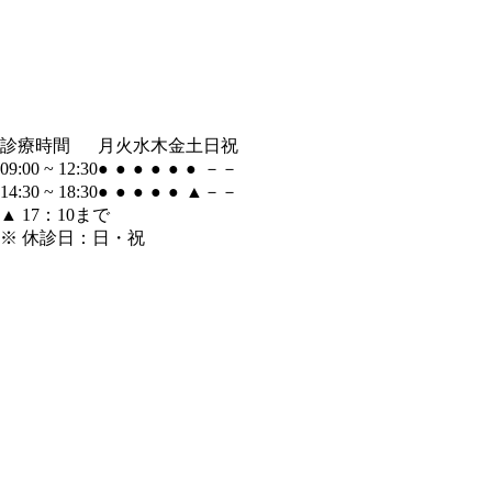
診療時間
月
火
水
木
金
土
日
祝
09:00 ~ 12:30
●
●
●
●
●
●
－
－
14:30 ~ 18:30
●
●
●
●
●
▲
－
－
▲
17：10まで
※
休診日：日・祝