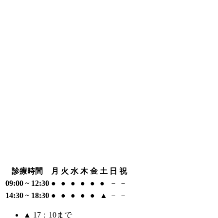
診療時間
月
火
水
木
金
土
日
祝
09:00 ~ 12:30
●
●
●
●
●
●
－
－
14:30 ~ 18:30
●
●
●
●
●
▲
－
－
▲
17：10まで