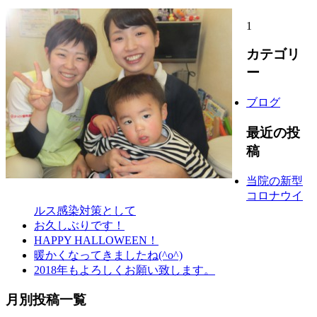
1
カテゴリ
ー
ブログ
最近の投
稿
当院の新型
コロナウイ
ルス感染対策として
お久しぶりです！
HAPPY HALLOWEEN！
暖かくなってきましたね(^o^)
2018年もよろしくお願い致します。
月別投稿一覧