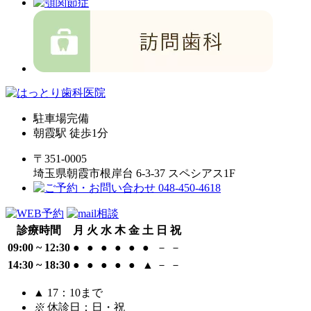
駐車場完備
朝霞駅 徒歩1分
〒351-0005
埼玉県朝霞市根岸台 6-3-37 スペシアス1F
診療時間
月
火
水
木
金
土
日
祝
09:00 ~ 12:30
●
●
●
●
●
●
－
－
14:30 ~ 18:30
●
●
●
●
●
▲
－
－
▲
17：10まで
※
休診日：日・祝