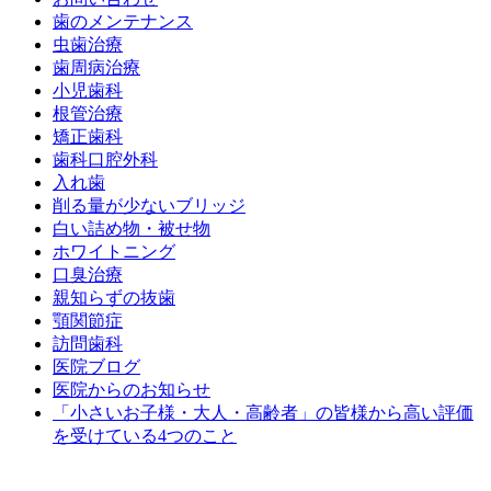
歯のメンテナンス
虫歯治療
歯周病治療
小児歯科
根管治療
矯正歯科
歯科口腔外科
入れ歯
削る量が少ないブリッジ
白い詰め物・被せ物
ホワイトニング
口臭治療
親知らずの抜歯
顎関節症
訪問歯科
医院ブログ
医院からのお知らせ
「小さいお子様・大人・高齢者」の皆様から高い評価
を受けている4つのこと