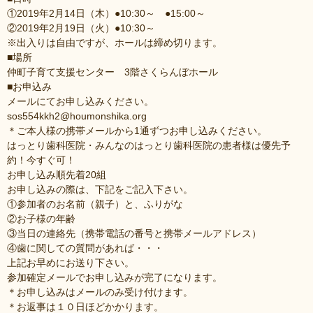
①2019年2月14日（木）●10:30～ ●15:00～
②2019年2月19日（火）●10:30～
※出入りは自由ですが、ホールは締め切ります。
■場所
仲町子育て支援センター 3階さくらんぼホール
■お申込み
メールにてお申し込みください。
sos554kkh2@houmonshika.org
＊ご本人様の携帯メールから1通ずつお申し込みください。
はっとり歯科医院・みんなのはっとり歯科医院の患者様は優先予
約！今すぐ可！
お申し込み順先着20組
お申し込みの際は、下記をご記入下さい。
①参加者のお名前（親子）と、ふりがな
②お子様の年齢
③当日の連絡先（携帯電話の番号と携帯メールアドレス）
④歯に関しての質問があれば・・・
上記お早めにお送り下さい。
参加確定メールでお申し込みが完了になります。
＊お申し込みはメールのみ受け付けます。
＊お返事は１０日ほどかかります。