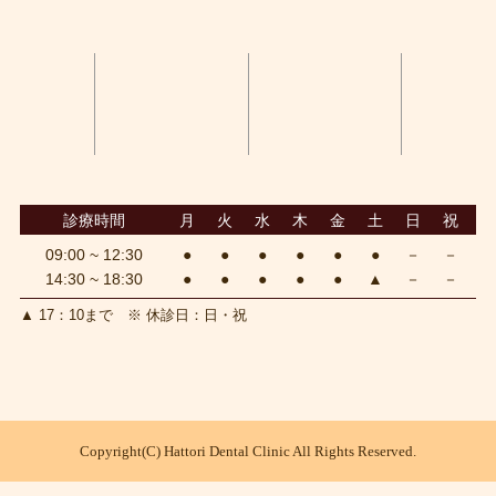
診療時間
月
火
水
木
金
土
日
祝
09:00 ~ 12:30
●
●
●
●
●
●
－
－
14:30 ~ 18:30
●
●
●
●
●
▲
－
－
▲
17：10まで
※
休診日：日・祝
Copyright(C) Hattori Dental Clinic All Rights Reserved.